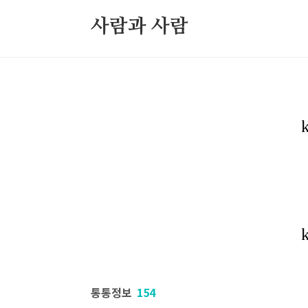
본문 바로가기
사람과 사람
북부정류장 레스카페
고민상담
통통정보
154