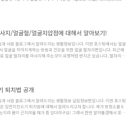
프,지,니,임,트,장,쁨,윰,튬,름,즈,꾼,래로 시작하는 단어들이 있습니다. 그중
래로시작하는단어에는 어떤것들이 있는가를 살펴보겠습니다. 래로 시작하는
도:캐나다 동부와 대서양과 세인트로렌스만과 허드슨만에 둘러싸여진 큰
. 래칫:기계쪽에서 사용되는 명사로 톱니바퀴 중에서 한쪽 방향으로만 회
향으로는 회전하지 못하는 것을 이르는 말입니다. 래브라도 해류:대서양 서
사지/얼굴혈/얼굴지압점에 대해서 알아보기!
.
사람과 사람 블로그에서 알려드리는 생활정보입니다. 이번 포스팅에서는 얼굴
서 얼굴을 작아지게하는 방법과 건강을 위한 얼굴 혈자리편입니다. 최근에
로 얼굴 혈자리를 마사지해 주는것이 유행처럼 번지곤 있습니다. 혈자리를
된다면 장점은 혼자서도 지압 마사지가 가능하다는 것입니다. 각자 혈자리
 달라서 원하는 혈자리를 찾아서 제대로 지압해주는것이 필요합니다. 집에
사지로 하루에 5분에서 10분을 투자해서 아름답고 건강한 얼굴을 만들어보
사진 썸네일에서의 숫자와 번호가 일치하는 혈자리명입니다. 셀프 마사지
 힘껏 36회정도 마찰이 있게 비벼주세요. 얼굴 혈자리별 효능 효과 1.백회
 퇴치법 공개
.
사람과 사람 블로그에서 알려드리는 생활정보 살림정보편입니다. 이번 포스팅
은 집먼지진드기 퇴치법에 대해서 알려드리고자 합니다. 제가 방청소를 6
지라 몸이 근지러울 때가 좀 있더라구요! 그래서 한번 알아볼겸해서 포스
 집먼지진드기 퇴치하기 계피를 구입해서 물과 계피를 8대 2의비율로 섞어
아서 집먼지진드기가 서식할많한곳에 뿌려주게 되면 계피에서 나오는 매운향
드기를 제거한다고 합니다. 먼저는 집과 방을 자주 환기시켜 주어야합니다.