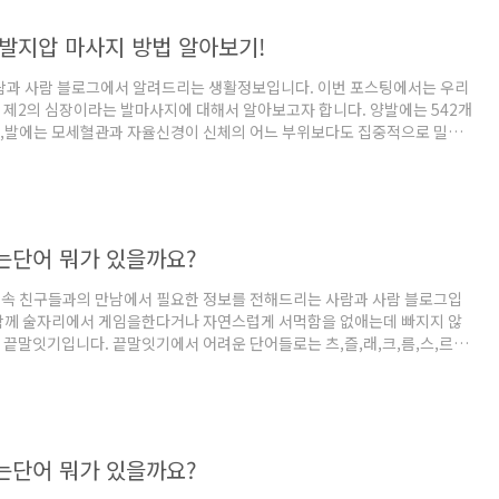
분정도의 환기만으로도 집먼지진드기를 제거할 수 있다고 합니다. 요즘 같은
고 창문을 닫아두지 마시구 출근전에 열어두고 가는것도 좋은 방법일듯 합
 발지압 마사지 방법 알아보기!
..
사람과 사람 블로그에서 알려드리는 생활정보입니다. 이번 포스팅에서는 우리
 제2의 심장이라는 발마사지에 대해서 알아보고자 합니다. 양발에는 542개
며,발에는 모세혈관과 자율신경이 신체의 어느 부위보다도 집중적으로 밀집
의 심장이라고 합니다. 시작시에는 오른쪽 발부터가 아니라 왼쪽 발부터 마
적으로 합니다. 이유는 우리의 심장이 바로 왼쪽에 자리를 잡고 있기 때문
 발지압 마사지 순서에 대해서 알아보겠습니다. 발바닥지압 마사지 순서(모
10회) 썸네일 이미지를 모면서 참고하시면 되겠습니다. 신장이라고 적힌 부
히 시계 방향으로 5회 가량 돌려주고 마지막에 꾹 눌러줍니다.이 행동을 5
단어 뭐가 있을까요?
상속 친구들과의 만남에서 필요한 정보를 전해드리는 사람과 사람 블로그입
 함께 술자리에서 게임을한다거나 자연스럽게 서먹함을 없애는데 빠지지 않
 끝말잇기입니다. 끝말잇기에서 어려운 단어들로는 츠,즐,래,크,름,스,르,
프,지,니,임,트,장,쁨,윰,튬,름,즈,꾼,래로 시작하는 단어들이 있습니다. 그중
즐로시작하는단어에는 어떤것들이 있는가를 살펴보겠습니다. 즐로 시작하는
질퍽거리다의 동사입니다. 즐치:빗의 가늘게 갈라진 낱낱의 살을 이르는 명
우:머리털을 바람으로 빗질하고 몸은 빗물로 목욕을한다는 뜻으로,오랜 세
랑하면서 온갖 고생을 다 했다는것을 이르는 말입니다. 즐목하다:머리를 빗
단어 뭐가 있을까요?