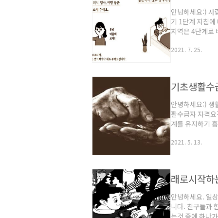
안녕하세요:) 사
기 1단계 지침에
지역은 4단계로
는데... 과연 
2021. 7. 25.
계 방역 조치 사
에 관할 지자체에
와 종교활동이 금
당 1명을 수용할
기초생활수
노래금지..
안녕하세요:) 
활수급자 자격요
계를 유지하기 
매달 일정 생계비
2021. 5. 13.
나라에서 제공하
생계비라고 생각
존재합니다. 기초
로 최저 생계비에
래로시작하는
부모와 자녀의 소득
안녕하세요. 일
니다. 친구들과
는것 중에 하나가