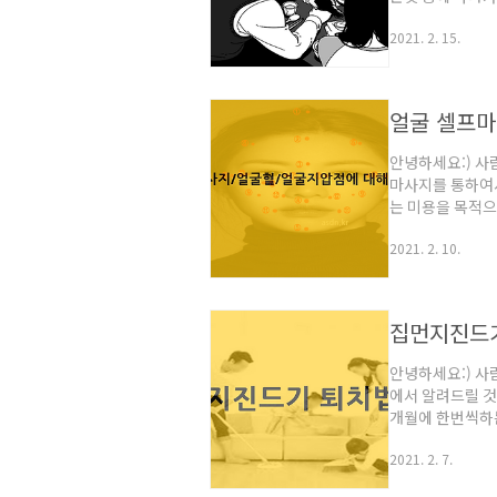
리,기,이,름,치,
2021. 2. 15.
에서 이번에는 
단어 래브라도반
반도의 이름입니다
전을하고 반대 방
얼굴 셀프마
북부를 남쪽으로 .
안녕하세요:) 
마사지를 통하여
는 미용을 목적으
제대로 파악하게 
2021. 2. 10.
마다 효능 효과가
서 셀프 지압 마
는건 어떨까요? 
전에 양 손바닥을
집먼지진드기
혈,백회혈은 사람.
안녕하세요:) 
에서 알려드릴 것
개월에 한번씩하는
팅을 합니다.데헷
2021. 2. 7.
서 분무기에 담
이 증발하면서 진