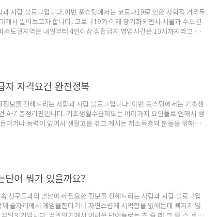
람과 사람 블로그입니다.이번 포스팅에서는 코로나19로 인한 사회적 거리두
 대해서 알아보고자 합니다. 코로나19가 이제 장기화되면서 서울과 수도권
 비수도권지역은 내일부터 4인이상 집합금지 영업시간은 10시까지라고 하
1단계에서는 어떻게 변하는가에 대해서 살펴보겠습니다. 사회적 거리두기 1단
적모임과 다중 이용시설의 제한은 없으며,행사는 500인 이상일 경우에 사전
 신고하여야 합니다. 집회나 종교 모임의 경우에는 500인 이상의 집회금지
지가 됩니다. 유흥시설 시설 면적 6㎡당 1명,클럽 나이트의 경우에는 8㎡
 수 잇으며 운영시간 제한은 없습니다. 감성주점과 헌팅포차의 추가조치로
급자 자격요건 완전정복
생활정보를 전해드리는 사람과 사람 블로그입니다. 이번 포스팅에서는 기초생
건 A-Z 총정리편입니다. 기초생활수급제도는 여러가지 요인들로 인해서 생
흠든다거나 능력이 없어서 생활고를 겪고 계시는 저소득층의 분들을 위해서
와 생활비를 지원애 주는 제도를 말합입니다. 자격요건을 충족하게 된다면
는 금액적인 부분들에 대해서 각종 혜택이 주어지기에 나라에서 보장하는
하시면 되겠습니다. 여기에는 생계급여와 의료급여,주거급여,교육급여가
생활수급자라함은 소득 인정액이 중위 30%에서 50% 이하에 해당하는 자
 미치지 못하는 사람을 이르는 말입니다. 지원대상으로는 1촌 직계혈족인
단어 뭐가 있을까요?
,재산 ..
상속 친구들과의 만남에서 필요한 정보를 전해드리는 사람과 사람 블로그입
 함께 술자리에서 게임을한다거나 자연스럽게 서먹함을 없애는데 빠지지 않
 끝말잇기입니다. 끝말잇기에서 어려운 단어들로는 츠,즐,래,크,름,스,르,