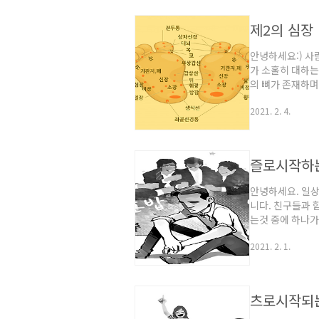
하루에 한번 30
겨울철에도 춥다
제2의 심장
니다. 또 카페트도 
안녕하세요:) 
가 소홀히 대하는
의 뼈가 존재하
되어 있기에 제2
2021. 2. 4.
사지하는것을 우선
입니다. 그렇다면
든 횟수는 5회-
문을 출러서 천천
즐로시작하는
회에서 10..
안녕하세요. 일
니다. 친구들과
는것 중에 하나가
리,기,이,름,치,
2021. 2. 1.
에서 이번에는 
단어 즐퍽거리다:
사입니다. 즐풍목
월을 객지에서 방
츠로시작되는
고서 목욕을..