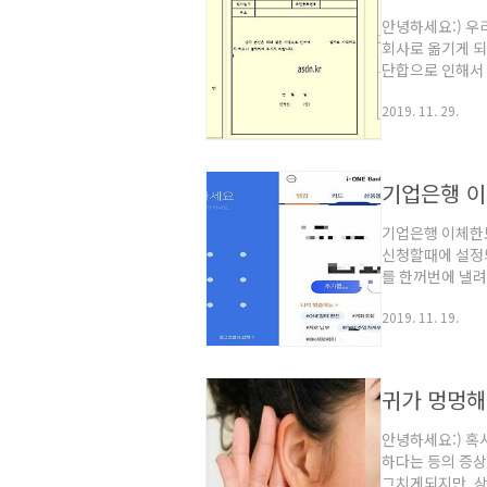
안녕하세요:) 우
회사로 옮기게 되
단합으로 인해서 
딴 회사 내가 나
2019. 11. 29.
답니다. 특히 자
심히 일을햇는데도
못하고 급여 인상
다. 실제로도 한
기업은행 이
인 ..
기업은행 이체한
신청할때에 설정
를 한꺼번에 낼
서 곰곰히 생각해
2019. 11. 19.
이상 쓸일도 많지
고객센터로 전화
고 답변을 해주셔
계셔야겠죠? 저
귀가 멍멍해
데요. 농협,대구은
안녕하세요:) 혹
하다는 등의 증상
그치게되지만, 상