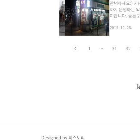
안녕하세요:) 지
까지 운영하는 약
까합니다. 물론 
원도 문닫고 응급
2019. 10. 28.
문을 닫아버리죠.
구에 사시는분들
약국이 있었네요.
밤9시가 넘어서
1
···
31
32
점도 큰 ..
Designed by 티스토리