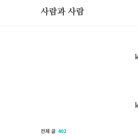
본문 바로가기
사람과 사람
북부정류장 레스카페
고민상담
전체 글
402