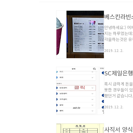
베스킨라빈
안녕하세요:) 어
지는 하루였는데
각을하는것은 유
봉과 초코나무 숲
2019. 12. 2.
수 있겠다 싶더라
리 알고 있어야겠
가 땡기게 될 수
11시에 CLOS
SC제일은행
자..
혹시 급하게 돈
못한 경우들이 있
폈던거 같습니다.
보인증에 가서 인
2019. 12. 2.
요. 답답한 마음
으로 전화를 걸
삐질 그런데 의외
알았습니다. 처음
사직서 양식
았지만 이건..