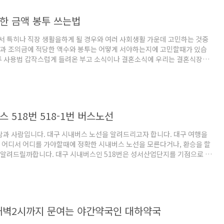
포스팅에서는 폐가전제품 무상 방문수거에 대허서 살펴보고자 합니다. 폐가
출예약 시스템 2012년부터서 환경부에서는 서울특별시를 시작으로해서 폐
한 금액 봉투 쓰는법
예약시스템으로..
 특히나 직장 생활을하게 될 경우와 여러 사회생활 가운데 고민하는 것중
금과 조의금에 적당한 액수와 봉투는 어떻게 서야하는지에 고민할때가 있습
투 사용법 갑작스럽게 들려온 부고 소식이나 결혼소식에 우리는 결혼식장과
할때에 결혼식은 예절이라고야 해바야 깔끔한 옷과 축하하는 마음이면 되지
모르고 또 조의금은 얼마나 해야할지를,봉투에는 어떤식으로 적어야할 지를
게 될 경우가 왕왕 있습니다. 대한민국에서는 일반적으로는 결혼식이나 경
치루는 것을 더 중요시하기에 최대한 예절에 어긋나지 않으며 실수하지 않
다. 특히나 장례식이 직장상사의 장례식이라면 더더욱 그렇습니다. 하지만
 518번 518-1번 버스노선
들에 부의금..
람과 사람입니다. 대구 시내버스 노선을 알려드리고자 합니다. 대구 여행을
 어디서 어디를 가야할때에 정확한 시내버스 노선을 모른다거나, 환승을 할
 알려드릴까합니다. 대구 시내버스인 518번은 성서산업단지를 기점으로 시
안심역까지 정방향 68개의 정류소와 역방향 73개의 정류소를 거쳐서 운행
 배차간격은 평일은 16분이며,휴일은 18분 간격으로 운행됩니다. 508번을
는 신흥버스(주) 053-583-1101,(주)달구벌버스 053-573-8600입니
스 정방향 신흥버스 -모다아울렛 건너편 -비철금속협업단지 앞 -STX메탈 건너
-성서 주공1단지 건너편 대백 창신 한라타운 건너편 -이곡..
새벽2시까지 문여는 야간약국인 대하약국