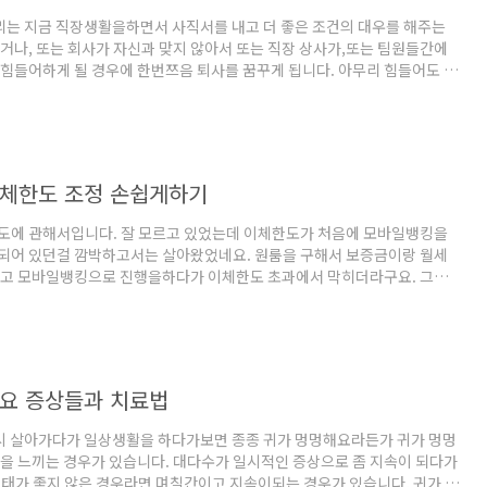
리는 지금 직장생활을하면서 사직서를 내고 더 좋은 조건의 대우를 해주는
거나, 또는 회사가 자신과 맞지 않아서 또는 직장 상사가,또는 팀원들간에
힘들어하게 될 경우에 한번쯔음 퇴사를 꿈꾸게 됩니다. 아무리 힘들어도 이
간다라면서 항상 정장 주머니에는 사직서를 넣고서 직장을 다닌다는 말도 있
신의 대우가 자신의 성과와는 멀게 샐러리맨들은 일년 내내 몸이 부서져라 열
 불구하고, 다니는 직장 내지는 회사에서 자신의 성과를 제대로 인정받지
이나 진급심사에서 누락될 때에 더 좋은 직장으로의 이직을 결심하게 됩니
 설문조사에 의하면 우리나라 직장인의 희망 1위가 '이직'이라고 하며, 직장
체한도 조정 손쉽게하기
도에 관해서입니다. 잘 모르고 있었는데 이체한도가 처음에 모바일뱅킹을
되어 있던걸 깜박하고서는 살아왔었네요. 원룸을 구해서 보증금이랑 월세
려고 모바일뱅킹으로 진행을하다가 이체한도 초과에서 막히더라구요. 그래
보니 이체한도를 500만원으로 설정을 해 두었더라구요. 솔직히 500만원
 않아서 그동안은 잘 몰랐던 것이죠! 어떡하지? 하다가 혹 몰라서 기업은행
를 걸어서 물어보았더니 이제는 모바일로도 이체한도를 늘리기가 가능하다
서, 안내를 받고 진행을하는데 이건 너무 쉽더라구요.단 신분증은 소지하고
는 5년전부터 다른 은행계좌도 잇지만 냅두고 주로 기업은행만을 이용하는
요 증상들과 치료법
행,SC제..
시 살아가다가 일상생활을 하다가보면 종종 귀가 멍멍해요라든가 귀가 멍멍
을 느끼는 경우가 있습니다. 대다수가 일시적인 증상으로 좀 지속이 되다가
태가 좋지 않은 경우라면 며칠간이고 지속이되는 경우가 있습니다. 귀가 멍