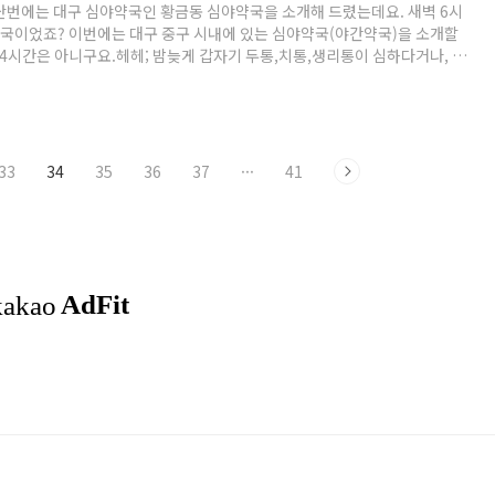
난번에는 대구 심야약국인 황금동 심야약국을 소개해 드렸는데요. 새벽 6시
국이었죠? 이번에는 대구 중구 시내에 있는 심야약국(야간약국)을 소개할
24시간은 아니구요.헤헤; 밤늦게 갑자기 두통,치통,생리통이 심하다거나, 병
실은 특히 가격이 비싸서 가기가 부담스럽고, 주변의 약국들은 9시 이전에
 지난번 소개해 드린 대구 심야약국은 황금동이라서 북구나 동구,서구,달서
은 좀 거리가 있는 곳이었습니다. 그런데 중구에도 새벽2시까지 영업하는
 괜시리 멀리 갔다왔네요.갑자기 오열이나 두통,치통,생리통 기타 등등으로
 약국을찾아야하는 분들에게 희소식입니다. 물론 대구 시내인 동성로라는 장
33
34
35
36
37
···
41