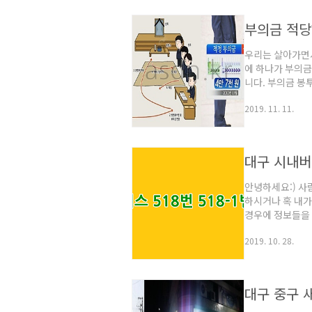
는 것이죠.이번 
전 방문수거 배
부의금 적당
가전제품을 배출
우리는 살아가면서
에 하나가 부의
니다. 부의금 봉
장례식장에 방문
2019. 11. 11.
만, 조문예절을 
모르거나 헷갈리
사보다는 장례를 
는것이 필요합니
대구 시내버스
최근에는 장례식장
안녕하세요:) 사
하시거나 혹 내가
경우에 정보들을
작하여서 종점인 
2019. 10. 28.
되는 버스입니다.
운행하는 버스회사로
다. 508번 버
편 -세원정공 앞 
대구 중구 