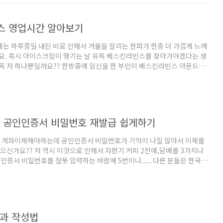
스 영업시간 알아보기
제는 하루종일 내린 비로 인해서 겨울을 알리는 한파가 한층 더 가깝게 느껴
요. 혹시 아이스크림이 땡기는 날 유독 베스킨라빈스를 찾아가야겠다는 생
독 저 하나뿐일까요?? 한방중에 임신을 한 부인이 베스킨라빈스 아몬드봉
이 먹고 싶어 여보라고 할때 안사다 주면 나중에 출산후에 두고두고 욕먹을
구요. 그래서 베스킨라빈스는 몇시에 오픈을해서 몇시에 문을 닫는지를 미
다 싶겠더라구요. 혹 낮에도 애들이나 마누라가 먹고 싶어할 수 있고, 또 제
 있으니까요.헤헤 대다수의 베스킨라빈스는 오전 10시에 OPEN을 해서 밤
S 문을 닫지만 이것 또한 각 지역마다 동네 특성에 따라서 달라질 수가 있으니
 공인인증서 비밀번호 재발급 쉽게하기
을 계좌이체해야하는데 공인인증서 비밀번호가 기억이 나질 않아서 이체를
으신가요?? 저 역시 이것으로 인해서 자판기 커피 2잔에,담배를 3가치나
인증서 비밀번호를 잘못 입력하는 바람에 5번이나..... 다른 분들은 한국정
증서 관리에서 하라는 것을 설명해 놓았으나 제가 해보니 잘 모르겠더라구
에 제 주거래은행이자 애드센스 수익이 발생하게 되면 입금되는 SC제일은행
었습니다.혹시 제일은행까지 또 찾아가야하나?라고 생각하면서 말이죱! 삐질
로 한 20분간 고민하던 비밀번호가 의외로 간단하게 바꿀 수 있다는 것을
에는 카드에 적인 스탠다드차타드은행 전국번호인 1588-1599로 걸어보
과 작성법