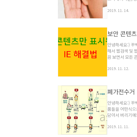
멍해요라는 증상의
2019. 11. 14.
중이염에 의한 증
상이 생기게 되어
게 하는 대표적인
나 감기에 의해서
보안 콘텐츠
인 원인이..
안녕하세요:) 꾸
해서 웹검색 및 
끔 보면서 모든 
는 일반 콘텐츠+보
2019. 11. 12.
우에,하단에 '보
크롬을 사용하지 
콘텐츠 표시'라는
방식으로 설정을 
폐가전수거
안녕하세요:) 꾸
품들을 어떤식으
담아서 버리기에
는 것도 일이에요
2019. 11. 11.
쓰레기입니다. 저
실입니다. 요지