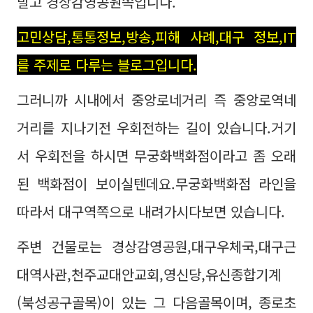
말고 경상감영공원쪽입니다.
고민상담,통통정보,방송,피해 사례,대구 정보,IT
를 주제로 다루는 블로그입니다.
그러니까 시내에서 중앙로네거리 즉 중앙로역네
거리를 지나기전 우회전하는 길이 있습니다.거기
서 우회전을 하시면 무궁화백화점이라고 좀 오래
된 백화점이 보이실텐데요.무궁화백화점 라인을
따라서 대구역쪽으로 내려가시다보면 있습니다.
주변 건물로는 경상감영공원,대구우체국,대구근
대역사관,천주교대안교회,영신당,유신종합기계
(북성공구골목)이 있는 그 다음골목이며, 종로초