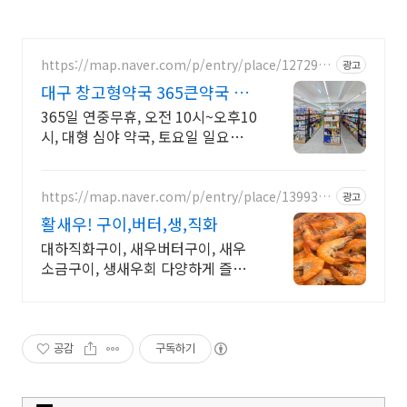
https://map.naver.com/p/entry/place/1272964
광고
785
대구 창고형약국 365큰약국 수
성못역 바로 앞 위치
365일 연중무휴, 오전 10시~오후10
시, 대형 심야 약국, 토요일 일요일
운영
https://map.naver.com/p/entry/place/1399310
광고
665
활새우! 구이,버터,생,직화
대하직화구이, 새우버터구이, 새우
소금구이, 생새우회 다양하게 즐기
세요~
공감
구독하기