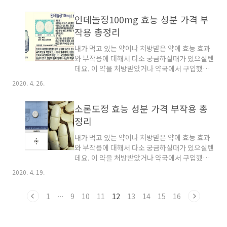
분류는 신경계감각기관용 의약용>중추신경계용
전이 없이도 구입 가능한 약품입니다. 페니라민
약>항전간제입니다. 보험코드를 궁금해 하시는
인데놀정100mg 효능 성분 가격 부
정은 클로르페니라민말레산염 2mg 성분이 포함
분들의 위해서 보험코드는 6450001..
되어 있습니다.보관시에는 실온이나 햇빛이 들지
작용 총정리
않는곳과 냉장보관을 하셔야 합니다. 페니라민정
내가 먹고 있는 약이나 처방받은 약에 효능 효과
효능 효과는 두드러기나 고초열,가려움성 피부질
와 부작용에 대해서 다소 궁금하실때가 있으실텐
환들인 피부염,습진,피부가려움증이나 약물발진
데요. 이 약을 처방받았거나 약국에서 구입했는
과 알레르기성 비염과 혈관운동성 코염,코감기로
데,과연 효능 효과는 좋은지,부작용은 없는것일
인한 재채기와 콧물,기침,혈관운동성 붓기에 효
2020. 4. 26.
까?에 대해서 생각을 한번쯤은 해보셨을텐데요.
과가 있습니다. A.페니라민정 복용법 성인 기준
인데놀정10mg 효능 효과,부작용에 대해서 알아
으로해서 하루에 2mg에서 6mg씩해서 하루에
소론도정 효능 성분 가격 부작용 총
보고자합니다.인데놀정10mg은 처방전이 필요
2회에서 4회가량 복용하시면 되겠..
한 약품으로 전문의의 처방이 있어야만 구입이
정리
가능한 약품입니다. 인데놀정10mg는 영어로 약
내가 먹고 있는 약이나 처방받은 약에 효능 효과
품명과 복용법등이 기재되어 있어서 외국약품이
와 부작용에 대해서 다소 궁금하실때가 있으실텐
아닌가 생각하실 수 있겠으나,동광제약에서 제조
데요. 이 약을 처방받았거나 약국에서 구입했는
와 유통을하는 약품입니다. A.인데놀정10mg 효
데,과연 효능 효과는 좋은지,부작용은 없는것일
과 인데놀정10mg은 우선 백색(흰색)의 원형으
2020. 4. 19.
까?에 대해서 생각을 한번쯤은 해보셨을텐데요.
로 된 알약입니다. 혹 임신중인 임산부가 인데놀
소론도정은 유한양행에서 제조와 유통을하고 있
정10mg를 복용할 경우에는 부득이하게 사용하
1
···
9
10
11
12
13
14
15
16
는 약품으로,식약청에서는 개개인의 기관계용 의
여야 하는 경우에 해당이되므로..
약품,호르몬제,부산호르몬제로 분류를하고 있습
니다. 일반의약품이 아닌 전문의약품이기에 반드