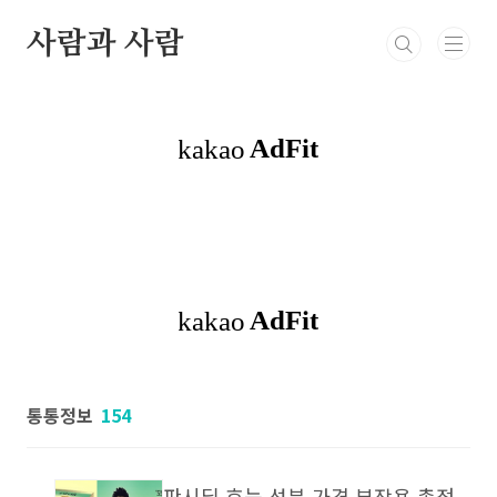
본문 바로가기
사람과 사람
북부정류장 레스카페
고민상담
통통정보
방
통통정보
154
판시딜 효능 성분 가격 부작용 총정