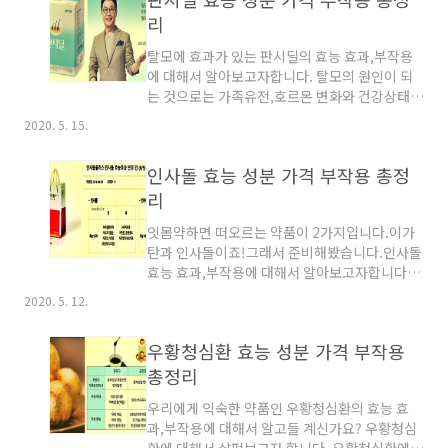
리
탈모에 효과가 있는 판시딜의 효능 효과,부작용
에 대해서 알아보고자합니다. 탈모의 원인이 되
는 것으로는 가족유전,호르몬 변화와 건강상태,
스트레스,특정 헤어 스타일과 트리트먼트가 탈모
2020. 5. 15.
를 유발할 수 있다고 합니다. 요즘은 나이가 들어
서뿐 아니라 20대와 30대에서도 탈모가 급증했
인사돌 효능 성분 가격 부작용 총정
다고들 하는데요.이럴때 필요한 판시딜에는 어떤
효능 효과가 있을까요? 원래의 모발은 주기적으
리
로 성장기와 퇴행기,휴지기를 반복하면서 정상적
잇몸약하면 떠오르는 약품이 2가지입니다.이가
으로 성장하였다가 잠시 쉬다가 빠지기를 반복한
탄과 인사돌이죠!그래서 준비해봤습니다.인사돌
다고 합니다. 머리를 감을때 빠진 모발의 개수+아
효능 효과,부작용에 대해서 알아보고자합니다.
침에 머리 밑에 빠져있는 모발의 개수+머리를 빗
인사돌은 의사의 처방전이 있어야 구입할 수 있
을 때 빠진 모발의 개수를 더하여서 100개가 넘
2020. 5. 12.
는 전문의약품이 아닌 의사의 처방전이 없이도
는다면 탈모를 의심해 보아야 합니다. 판시딜은
구입가능한 일반의약품입니다. 인사돌은 KPC=
전문가의 처방전이 필요없이도 구입이 가능한 일
우황청심환 효능 성분 가격 부작용
옥수수불검화정량추출물 35mg(β-시토스테롤
반의약품입니다.판시딜에는..
서 7mg)이 포함되어 잇는 주황색의 원형 코팅정
총정리
제 알약합니다. A.인사돌 효능 효과 +우선은 치은
우리에게 익숙한 약품인 우황청심환의 효능 효
염에 효능 효과가 있다는 것입니다.치은염이라는
과,부작용에 대해서 알고들 계신가요? 우황청심
것은 잇몸에 염증이 유발이 되었지만 잇몸뼈에는