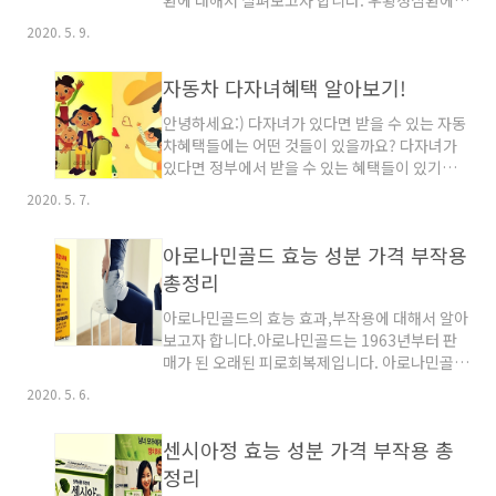
환에 대해서 살펴보고자 합니다. 우황청심환에서
영향을 미치지 못하는 상태를 이르는 말입니다.
의 우황이라는 것은 소의 담낭에 생긴 결석을 건
즉 통증은 별로 없지만 치주염으로 발전할 기미
2020. 5. 9.
조시킨후에 만든것입니다.이 우황을 이용하여서
가 보이는 단계입니다.인사돌은 치주치료후에 치
30여가지의 약재와 혼합하여서 만든것이 바로
은염에 효과가 탁월합니다. +잇몸질환인 치아흔
자동차 다자녀혜택 알아보기!
우황청심환이라고 합니다. 30여가지에는 우황과
들림,잇몸출혈,잇몸통증,치조골약..
산약과 인삼과 대두황권과 육계와 아교와 작약과
안녕하세요:) 다자녀가 있다면 받을 수 있는 자동
당귀와 방풍과 시호와 감초를 포함한 30가지입
차혜택들에는 어떤 것들이 있을까요? 다자녀가
니다.우황청심원의 처방이 기록된 한의서는 동의
있다면 정부에서 받을 수 있는 혜택들이 있기마
보감과 제중신편과 방약합편에 기록되어져 있습
련입니다.18세 이하의 자녀를 3명이상을 둔 가정
니다. A.우황청심환 효능 효과 +우황청심환의 원
2020. 5. 7.
에 해당됩니다. 아이가 자라면 자라날수록 작은
목적은 졸도한 사람에게 투여하는 신경안정제 같
소형차보다는 더 큰 차량으로 교체를 고려하는것
은 역할을하는 것이었습니다. 마음인 심신의 안
아로나민골드 효능 성분 가격 부작용
이 실정입니다.이럴때 정부에서 혜택을 받아볼
정과 긴장완화를 가져다 주는 효과가 있어서,발
수가 있는 것이 '자동차 다자녀혜택'이라는것을
총정리
표전이나 회사에서의 브리핑전에 두근..
알고 있다면 도움이 될듯 합니다. 자동차 감면혜
아로나민골드의 효능 효과,부작용에 대해서 알아
택을 받아 볼수가 있는데 18세 미만의 자녀가 3
보고자 합니다.아로나민골드는 1963년부터 판
명이상인 다자녀 양육자는 자동차 취득세를 감면
매가 된 오래된 피로회복제입니다. 아로나민골드
받으실 수 있습니다. 이때에 자녀 수의 산정은 가
는 일반 의약품으로 의사의 처방전이 필요하지
족관계등록부 기록을 기분으로 하며,양자와 배우
2020. 5. 6.
않으며 바로 약국에서 구입가능한 약품입니다.
자의 자녀는 포함하되 입양한 자녀는 친생부모의
쌀을 주식으로하는 한국사람들은 기본적으로 비
자녀수에 포함이 되지 않는다는 것 알아두세요!
센시아정 효능 성분 가격 부작용 총
타민B가 부족한 상태가 되기가 쉽다고 하는데요.
자동차 다자녀혜택 ..
그래서 일동제약에서 활성비타민제의 개발에 나
정리
서서 개발한 것이 바로 아로나민골드입니다. 하