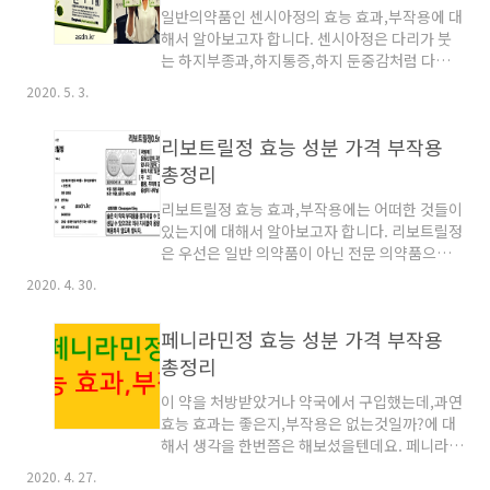
일반의약품인 센시아정의 효능 효과,부작용에 대
나의 비타민 군만 들어가 있는 것이 아니라 비타
해서 알아보고자 합니다. 센시아정은 다리가 붓
민B1+비타민B2+비타민B6+비타민B12+비타
는 하지부종과,하지통증,하지 둔중감처럼 다리가
민C+비타민E가 들어가게 만든것입니다. 현대인
잘 붓고 아픈분들에게 적합한 약품입니다. 센시
들은 편리한 세상에 살고 있지만,각종 야근과 중
2020. 5. 3.
아정은 하지부종이나 하지통증,하지둔중감이나
노동과 정신적인 스트레스로인해서 몸이 무겁고
하지불온증상등이 해당되는 정맥,림프 부전과 관
피로가 풀리지를 않는것이 문제입니다. +우선 아
리보트릴정 효능 성분 가격 부작용
련된 증상을 개선시키는 효과를 가지고 있습니
로나민골드의 주 성분중의 하나인 활성비..
다. 쉽게 말하자면 센시아정은 정맥벽을 튼튼하
총정리
게 하여서 정맥과 림프 순환을 원활하게 해주면
리보트릴정 효능 효과,부작용에는 어떠한 것들이
서 정맥순환장애를 개선시켜주는 약품입니다. 장
있는지에 대해서 알아보고자 합니다. 리보트릴정
시간 서서 일하시는분,택배 상하차를 하시는 분,
은 우선은 일반 의약품이 아닌 전문 의약품으로
일용직 노동자,청소하는 아줌마등 장시간을 서서
병원에서 처방을 받은 후에 약국에서 구입하실
일하면서 다리가 많이 붓는다거나 오래 서서 일
2020. 4. 30.
수 있습니다. A.리보트릴 효능 효과 리보트릴정
을 할 수 밖에 없는 분들에게 알맞은 약품입니다.
은 주황색을 가진 원형의 알약이며,클로나제팜
A.정맥순환장애 정맥의 판막이상과 림프관으로
페니라민정 효능 성분 가격 부작용
0.5mg의 성분이 포함되어져 있습니다. 처방례
체액이 순환하게 되는데 이곳에 이상..
에는 운동신경의 과도한 신경전달 반응을 억제하
총정리
는 약입니다라고 기재되어 있습니다. 발작이나
이 약을 처방받았거나 약국에서 구입했는데,과연
공황장애와 간질과 원발성 2차적 강직간대발작
효능 효과는 좋은지,부작용은 없는것일까?에 대
과 유소아 간질과 근육경련성 질환과 수면장애의
해서 생각을 한번쯤은 해보셨을텐데요. 페니라민
치료와 편두통 예방에 사용할 수 있습니다. 한국
정 효능 효과,부작용에 대해서 알아보고자 합니
로슈에서 제조 및 판매를하는 약품으로 식약처
2020. 4. 27.
다.페니라민정은 일반 의약품으로 전문의의 처방