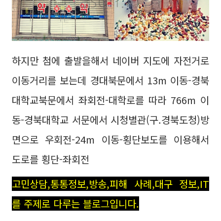
하지만 첨에 출발을해서 네이버 지도에 자전거로
이동거리를 보는데 경대북문에서 13m 이동-경북
대학교북문에서 좌회전-대학로를 따라 766m 이
동-경북대학교 서문에서 시청별관(구.경북도청)방
면으로 우회전-24m 이동-횡단보도를 이용해서
도로를 횡단-좌회전
고민상담,통통정보,방송,피해 사례,대구 정보,IT
를 주제로 다루는 블로그입니다.