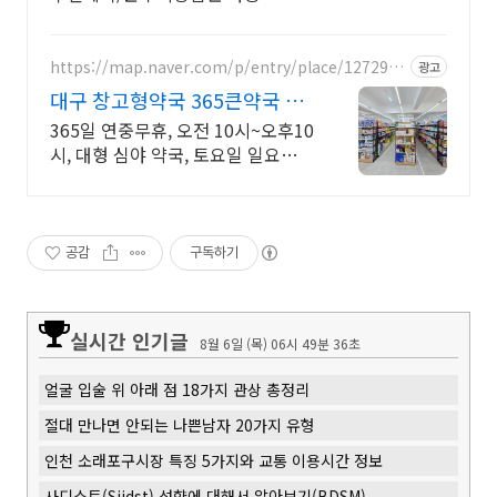
https://map.naver.com/p/entry/place/1272964
광고
785
대구 창고형약국 365큰약국 수
성못역 바로 앞 위치
365일 연중무휴, 오전 10시~오후10
시, 대형 심야 약국, 토요일 일요일
운영
공감
구독하기
실시간 인기글
8월 6일 (목) 06시 49분 37초
얼굴 입술 위 아래 점 18가지 관상 총정리
절대 만나면 안되는 나쁜남자 20가지 유형
인천 소래포구시장 특징 5가지와 교통 이용시간 정보
사디스트(Siidst) 성향에 대해서 알아보기(BDSM)