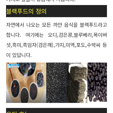
블랙푸드의 정의
자연에서 나오는 모든 까만 음식을 블랙푸드라고
합니다. 여기에는 오디,검은콩,블루베리,목이버
섯,흑미,흑임자(검은깨),가지,미역,포도,수박씨 등
이 있답니다.