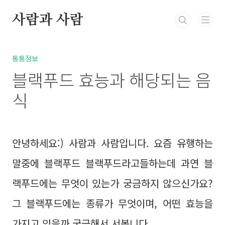
본문 바로가기
사람과 사람
북부정류장 레스카페
고민상담
통통정보
방
통통정보
블랙푸드 효능과 해당되는 음
식
안녕하세요:) 사람과 사람입니다. 요즘 유행하는
말중에 블랙푸드 블랙푸드라고들하는데 과연 블
랙푸드에는 무엇이 있는가 궁금하지 않으신가요?
그 블랙푸드에는 종류가 무엇이며, 어떤 효능을
가지고 있을까 궁금해서 서봅니다.