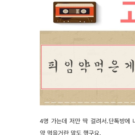
4명 가는데 저만 딱 걸려서.단톡방에
약 먹을거란 말도 했구요.