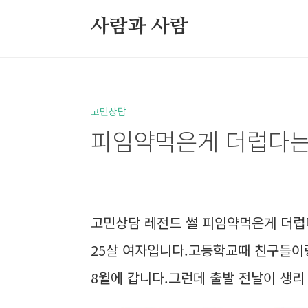
본문 바로가기
사람과 사람
북부정류장 레스카페
고민상담
고민상담
피임약먹은게 더럽다는
고민상담 레전드 썰 피임약먹은게 더럽
25살 여자입니다.고등학교때 친구들이랑
8월에 갑니다.그런데 출발 전날이 생리