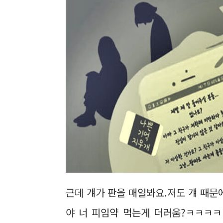
근데 걔가 판을 매일봐요.저도 걔 때문
야 너 피임약 먹는게 더러움?ㅋㅋㅋㅋ