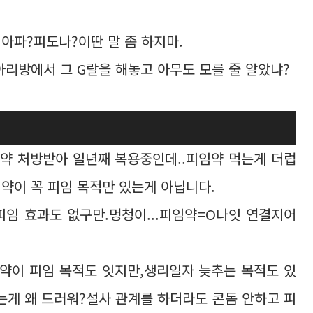
아파?피도나?이딴 말 좀 하지마.
아리방에서 그 G랄을 해놓고 아무도 모를 줄 알았냐?
임약 처방받아 일년째 복용중인데..피임약 먹는게 더럽
임약이 꼭 피임 목적만 있는게 아닙니다.
피임 효과도 없구만.멍청이...피임약=O나잇 연결지어
임약이 피임 목적도 잇지만,생리일자 늦추는 목적도 있
는게 왜 드러워?설사 관계를 하더라도 콘돔 안하고 피