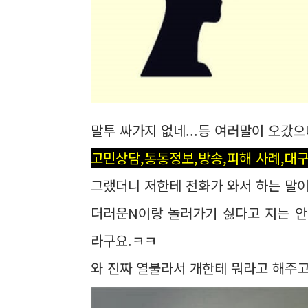
말투 싸가지 없네...등 여러말이 오갔으
고민상담,통통정보,방송,피해 사례,대구
그랬더니 저한테 전화가 와서 하는 말이.
더러운N이랑 놀러가기 싫다고 지는 안
라구요.ㅋㅋ
와 진짜 열불라서 개한테 뭐라고 해주