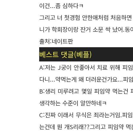
이건...좀 심하다ㅋ
그리고 너 첫경험 안한애처럼 처음하면 
니가 학회장이랑 잔거 소문 싹 났어.동
출처:네이트판
베스트 댓글(베플)
A:저는 J궁이 안좋아서 치료 위해 피
다니...약먹는게 왜 더러운건가요...피
B:생리 미루려고 몇일 피임약 먹는건 
생각하는 수준이 알만하네ㅋ
C:진짜 이래서 무식은 죄라는거임.피
는건데 뭔 개S리래??그리고 피임약 먹