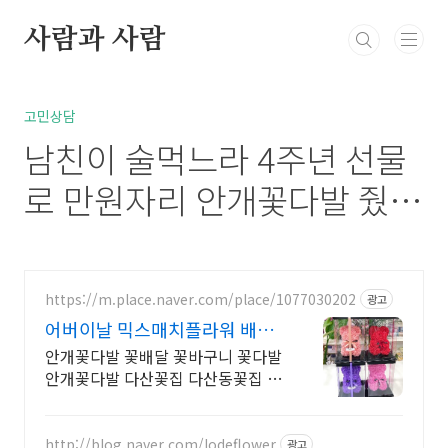
본문 바로가기
사람과 사람
북부정류장 레스카페
고민상담
통통정보
방
고민상담
남친이 술먹느라 4주년 선물
로 만원자리 안개꽃다발 줬어
요.고민상담
https://m.place.naver.com/place/1077030202
광고
어버이날 믹스매치플라워 배달
24시꽃집 생화 꽃자판기
안개꽃다발 꽃배달 꽃바구니 꽃다발
안개꽃다발 다산꽃집 다산동꽃집 갈
매꽃집 365일 24시간 언제나 꽃을
구매하실수 있습니다
http://blog.naver.com/lodeflower
광고