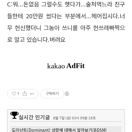
C:뭐...돈없음 그럴수도 햇다가...술처먹느라 친구
들한테 20만원 썼다는 부분에서...헤어집시다.너
무 헌신했더니 그놈이 쓰니를 아주 헌쓰레빠짝으
로 알고 있습니다.버려요
1
구독하기
실시간 인기글
8월 7일 (금) 03시 09분 18초
도미넌트(Dominant) 성향에 대해서 알아보기(BDSM)