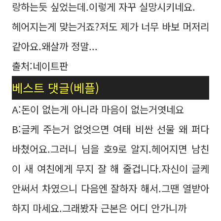
랑하는듯 싶었는데.이렇게 자꾸 실망시키네요.
헤어지는게 맞는거죠?저도 제가 너무 바보 머저리
같아요.왜살까 정말...
출처:네이트판
베스트 댓글(베플)
A:돈이 없는게 아니라 마음이 없는거엿네요
B:글케 주는거 없엇으면 여태 비싼 선물 왜 퍼다
바쳤어요.그러니 님을 호9로 알지.헤어지면 남친
이 새 여친에게 무지 잘 해 줄겁니다.자신이 글케
안써서 차였으니 다음엔 잘하자 해서.그땐 열받아
하지 마세요.그래봤자 근본은 어디 안가니까