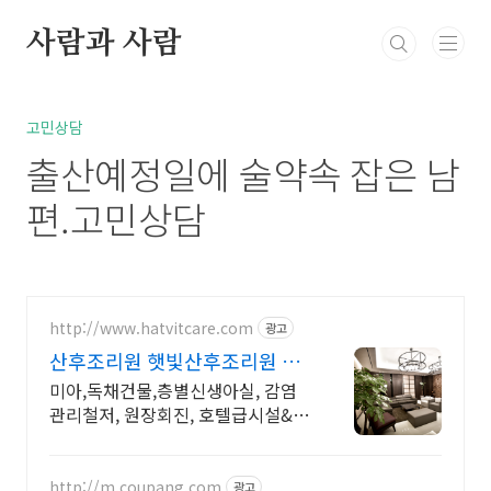
본문 바로가기
사람과 사람
북부정류장 레스카페
고민상담
통통정보
방
고민상담
출산예정일에 술약속 잡은 남
편.고민상담
http://www.hatvitcare.com
광고
산후조리원 햇빛산후조리원 자
연주의 고품격 산후조리원
미아,독채건물,층별신생아실, 감염
관리철저, 원장회진, 호텔급시설&마
사지, 육아교육
http://m.coupang.com
광고