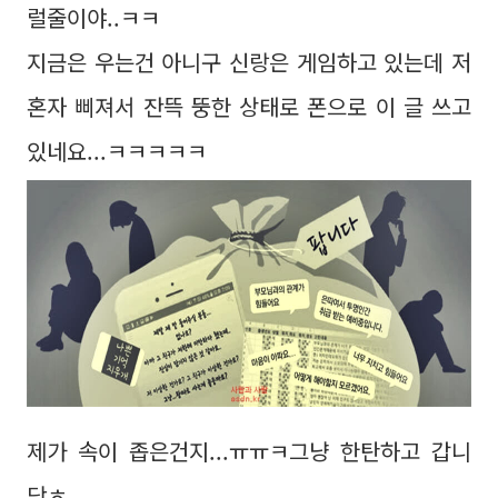
럴줄이야..ㅋㅋ
지금은 우는건 아니구 신랑은 게임하고 있는데 저
혼자 삐져서 잔뜩 뚱한 상태로 폰으로 이 글 쓰고
있네요...ㅋㅋㅋㅋㅋ
제가 속이 좁은건지...ㅠㅠㅋ그냥 한탄하고 갑니
당ㅎ