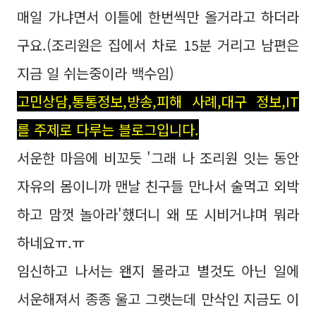
매일 가냐면서 이틀에 한번씩만 올거라고 하더라
구요.(조리원은 집에서 차로 15분 거리고 남편은
지금 일 쉬는중이라 백수임)
고민상담,통통정보,방송,피해 사례,대구 정보,IT
를 주제로 다루는 블로그입니다.
서운한 마음에 비꼬듯 '그래 나 조리원 잇는 동안
자유의 몸이니까 맨날 친구들 만나서 술먹고 외박
하고 맘껏 놀아라'했더니 왜 또 시비거냐며 뭐라
하네요ㅠ.ㅠ
임신하고 나서는 왠지 몰라고 별것도 아닌 일에
서운해져서 종종 울고 그랫는데 만삭인 지금도 이