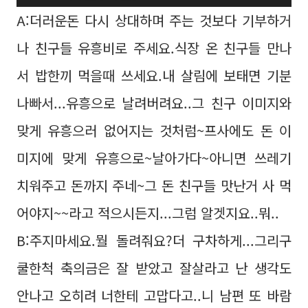
A:더러운돈 다시 상대하며 주는 것보다 기부하거
나 친구들 유흥비로 주세요.식장 온 친구들 만나
서 밥한끼 먹을때 쓰세요.내 살림에 보태면 기분
나빠서...유흥으로 날려버려요..그 친구 이미지와
맞게 유흥으러 없어지는 것처럼~프사에도 돈 이
미지에 맞게 유흥으로~날아가다~아니면 쓰레기
치워주고 돈까지 주네~그 돈 친구들 맛난거 사 먹
어야지~~라고 적으시든지...그럼 알겟지요..뭐..
B:주지마세요.뭘 돌려줘요?더 구차하게...그리구
쿨한척 축의금은 잘 받았고 잘살라고 난 생각도
안나고 오히려 너한테 고맙다고..니 남편 또 바람