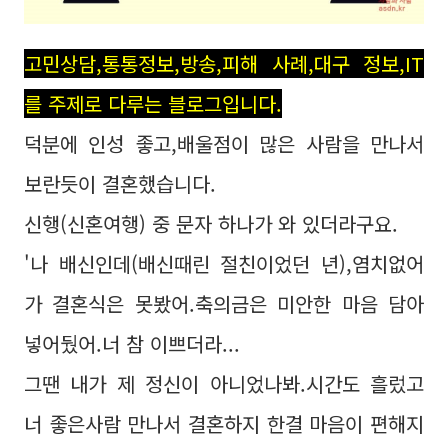
고민상담,통통정보,방송,피해 사례,대구 정보,IT
를 주제로 다루는 블로그입니다.
덕분에 인성 좋고,배울점이 많은 사람을 만나서
보란듯이 결혼했습니다.
신행(신혼여행) 중 문자 하나가 와 있더라구요.
'나 배신인데(배신때린 절친이었던 년),염치없어
가 결혼식은 못봤어.축의금은 미안한 마음 담아
넣어뒀어.너 참 이쁘더라...
그땐 내가 제 정신이 아니었나봐.시간도 흘렀고
너 좋은사람 만나서 결혼하지 한결 마음이 편해지