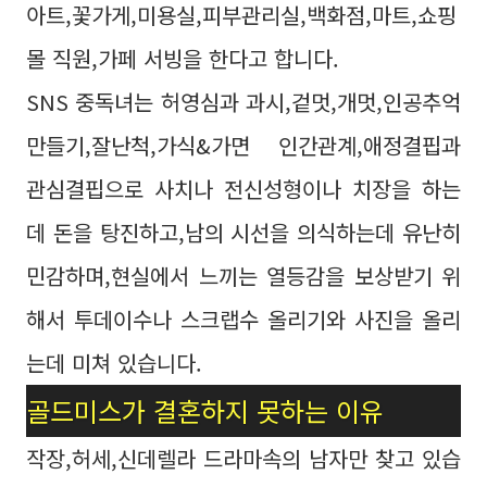
아트,꽃가게,미용실,피부관리실,백화점,마트,쇼핑
몰 직원,가페 서빙을 한다고 합니다.
SNS 중독녀는 허영심과 과시,겉멋,개멋,인공추억
만들기,잘난척,가식&가면 인간관계,애정결핍과
관심결핍으로 사치나 전신성형이나 치장을 하는
데 돈을 탕진하고,남의 시선을 의식하는데 유난히
민감하며,현실에서 느끼는 열등감을 보상받기 위
해서 투데이수나 스크랩수 올리기와 사진을 올리
는데 미쳐 있습니다.
골드미스가 결혼하지 못하는 이유
작장,허세,신데렐라 드라마속의 남자만 찾고 있습