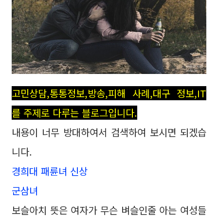
고민상담,통통정보,방송,피해 사례,대구 정보,IT
를 주제로 다루는 블로그입니다.
내용이 너무 방대하여서 검색하여 보시면 되겠습
니다.
경희대 패륜녀 신상
군삼녀
보슬아치 뜻은 여자가 무슨 벼슬인줄 아는 여성들