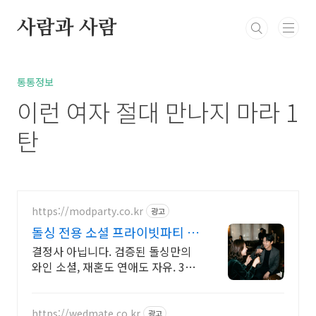
본문 바로가기
사람과 사람
북부정류장 레스카페
고민상담
통통정보
방
통통정보
이런 여자 절대 만나지 마라 1
탄
https://modparty.co.kr
광고
돌싱 전용 소셜 프라이빗파티 통
대관으로 프라이빗한 파티
결정사 아닙니다. 검증된 돌싱만의
와인 소셜, 재혼도 연애도 자유. 3주,
단 1번 1번 참여로, 10명 이상의 검
증된 이성을 만나보세요. 걱정NO
전원돌싱만 참여
https://wedmate.co.kr
광고