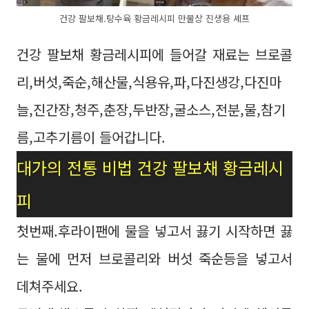
건강 팔보채.탕수육 황금레시피 만물상 진생용 셰프
건강 팔보채 황금레시피에 들어갈 재료는 브로콜
리,버섯,죽순,해산물,식용유,파,다진생강,다진마
늘,진간장,청주,춘장,두반장,굴소스,전분,물,참기
름,고추기름이 들어갑니다.
대가의 전통 비법 건강 팔보채 황금레시
피
첫번째.후라이팬에 물을 넣고서 끓기 시작하면 끓
는 물에 먼저 브로콜리와 버섯 죽순등을 넣고서
데쳐주세요.