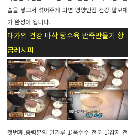
술을 넣고서 섞어주게 되면 영양만점 건강 팔보채
가 완성이 됩니다.
대가의 건강 바삭 탕수육 반죽만들기 황
금레시피
첫번째.중력분의 밀가루 1:옥수수 전분 1:감자 전