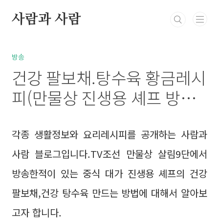
본문 바로가기
사람과 사람
북부정류장 레스카페
고민상담
통통정보
방
방송
건강 팔보채.탕수육 황금레시
피(만물상 진생용 셰프 방송
레시피 47탄)
각종 생활정보와 요리레시피를 공개하는 사람과
사람 블로그입니다.TV조선 만물상 살림9단에서
방송한적이 있는 중식 대가 진생용 셰프의 건강
팔보채,건강 탕수육 만드는 방법에 대해서 알아보
고자 합니다.