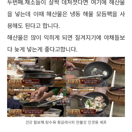
두번째.채소들이 살짝 데쳐졋다면 여기에 해산물
을 넣는데 이때 해산물은 냉동 해물 모듬팩을 사
용해도 된다고 합니다.
해산물은 많이 익히게 되면 질겨지기에 야채들보
다 늦게 넣는게 좋다고합니다.
건강 팔보채.탕수육 황금레시피 만물상 진생용 셰프