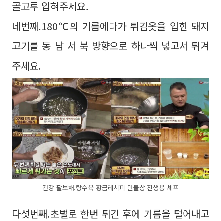
골고루 입혀주세요.
네번째.180℃의 기름에다가 튀김옷을 입힌 돼지
고기를 동 남 서 북 방향으로 하나씩 넣고서 튀겨
주세요.
건강 팔보채.탕수육 황금레시피 만물상 진생용 셰프
다섯번째.초벌로 한번 튀긴 후에 기름을 털어내고