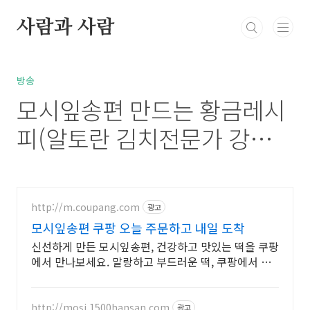
본문 바로가기
사람과 사람
북부정류장 레스카페
고민상담
통통정보
방
방송
모시잎송편 만드는 황금레시
피(알토란 김치전문가 강순의
방송레시피 28탄)
http://m.coupang.com
광고
모시잎송편 쿠팡 오늘 주문하고 내일 도착
신선하게 만든 모시잎송편, 건강하고 맛있는 떡을 쿠팡
에서 만나보세요. 말랑하고 부드러운 떡, 쿠팡에서 찾
던 바로 그 식감을 경험하세요.
http://mosi.1500hansan.com
광고