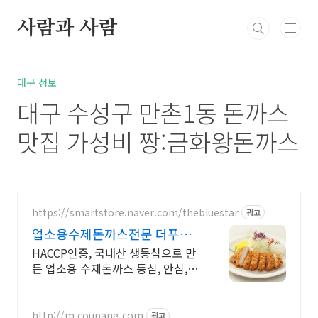
본문 바로가기
사람과 사람
북부정류장 레스카페
고민상담
통통정보
방
대구 정보
대구 수성구 만촌1동 돈까스
맛집 가성비 짱:금화왕돈까스
https://smartstore.naver.com/thebluestar
광고
업소용수제돈까스전문 더푸른
별 두툼한 국내산 냉장 통등심
HACCP인증, 국내산 생등심으로 만
든 업소용 수제돈까스 등심, 안심, 치
즈, 왕
http://m.coupang.com
광고