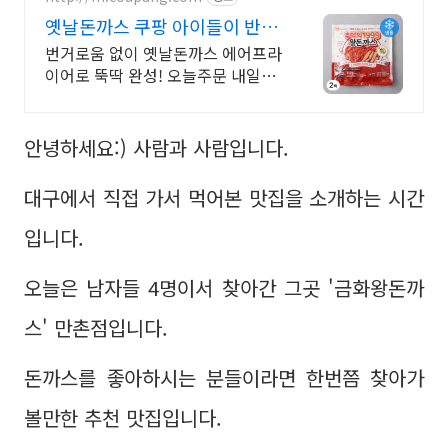
옛날돈까스 쿠팡 아이들이 반한
밥반찬 간식
번거로움 없이 옛날돈까스 에어프라
이어로 뚝딱 완성! 오늘주문 내일도
착 로켓프레시.
안녕하세요:) 사람과 사람입니다.
대구에서 직접 가서 먹어본 맛집을 소개하는 시간
입니다.
오늘은 남자들 4명이서 찾아간 그곳 '금화왕돈까
스' 만촌점입니다.
돈까스를 좋아하시는 분들이라면 한번쯤 찾아가
볼만한 추천 맛집입니다.