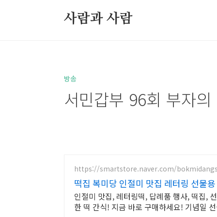
본문 바로가기
사람과 사람
북부정류장 레스카페
고민상담
방송
서민갑부 96회 부자의 
https://smartstore.naver.com/bokmidang
떡집 복미당 인절미 맛집 레터링 선물용
인절미 맛집, 레터링떡, 답례품 행사, 떡집, 
한 떡 간식! 지금 바로 구매하세요! 기념일 