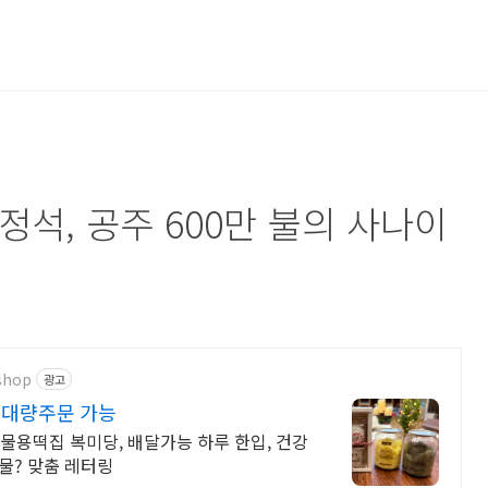
통통정보
방송
피해 사례
대구 정보
정석, 공주 600만 불의 사나이
shop
광고
 대량주문 가능
선물용떡집 복미당, 배달가능 하루 한입, 건강
선물? 맞춤 레터링