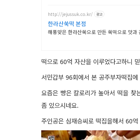
http://jejussuk.co.kr/
광고
한라산쑥떡 본점
해풍맞은 한라산쑥으로 만든 쑥떡으로 맛과 
떡으로 60억 자산을 이루었다고하니 믿
서민갑부 96회에서 본 공주부자떡집에
요즘은 빵은 칼로리가 높아서 떡을 찾
좀 있으시네요.
주인공은 심재승씨로 떡집을해서 60억