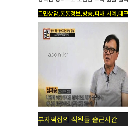
고민상담,통통정보,방송,피해 사례,대구
부자떡집의 직원들 출근시간